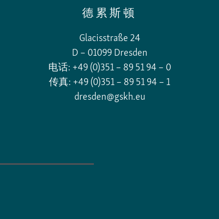
德累斯顿
Glacisstraße 24
D – 01099 Dresden
电话: +49 (0)351 – 89 51 94 – 0
传真: +49 (0)351 – 89 51 94 – 1
dresden@gskh.eu