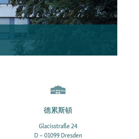
德累斯頓
Glacisstraße 24
D – 01099 Dresden